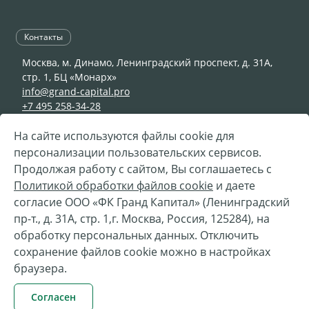
Контакты
Москва, м. Динамо, Ленинградский проспект, д. 31А,
стр. 1, БЦ «Монарх»
info@grand-capital.pro
+7 495 258-34-28
На сайте используются файлы cookie для
персонализации пользовательских сервисов.
© 2002—2026 ООО «ФК Гранд Капитал»
Продолжая работу с сайтом, Вы соглашаетесь с
Разработка —
«
Сибирикс
»
Политикой обработки файлов cookie
и даете
согласие ООО «ФК Гранд Капитал» (Ленинградский
Телефон горячей линии Службы безопасности ООО
пр-т., д. 31А, стр. 1,г. Москва, Россия, 125284), на
"ФК Гранд Капитал"
обработку персональных данных. Отключить
Вы можете направить нам сообщение о признаках
сохранение файлов cookie можно в настройках
коррупционной или иной противоправной
браузера.
деятельности
hotline@grand-capital.pro
+7 495 4193 911
Согласен